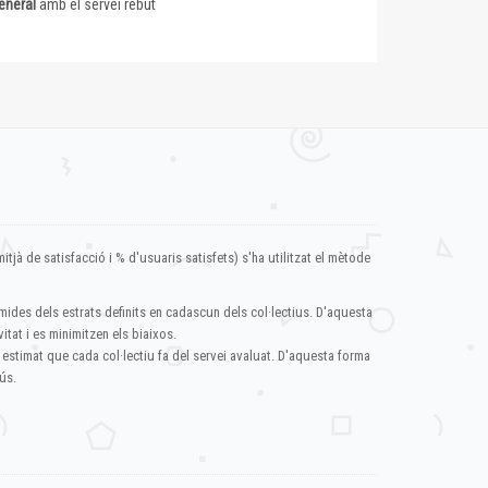
eneral
amb el servei rebut
itjà de satisfacció i % d'usuaris satisfets) s'ha utilitzat el mètode
mides dels estrats definits en cadascun dels col·lectius. D'aquesta
itat i es minimitzen els biaixos.
 estimat que cada col·lectiu fa del servei avaluat. D'aquesta forma
ús.