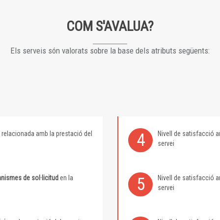
COM S'AVALUA?
Els serveis són valorats sobre la base dels atributs següents:
relacionada amb la prestació del
Nivell de satisfacció
4
servei
nismes de sol·licitud
en la
Nivell de satisfacció
5
servei