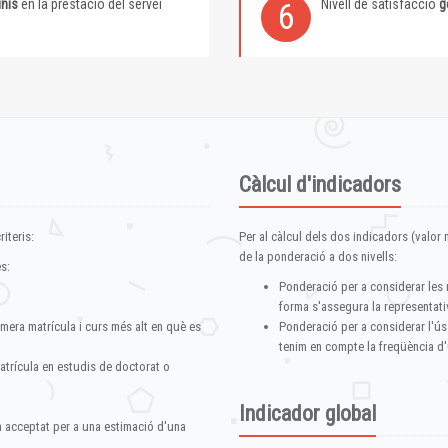
inis
en la prestació del servei
Nivell de satisfacció
g
6
Càlcul d'indicadors
iteris:
Per al càlcul dels dos indicadors (valor m
de la ponderació a dos nivells:
s:
Ponderació per a considerar les 
forma s'assegura la representativ
imera matrícula i curs més alt en què es
Ponderació per a considerar l'ús
tenim en compte la freqüència d'
atrícula en estudis de doctorat o
Indicador global
im acceptat per a una estimació d'una