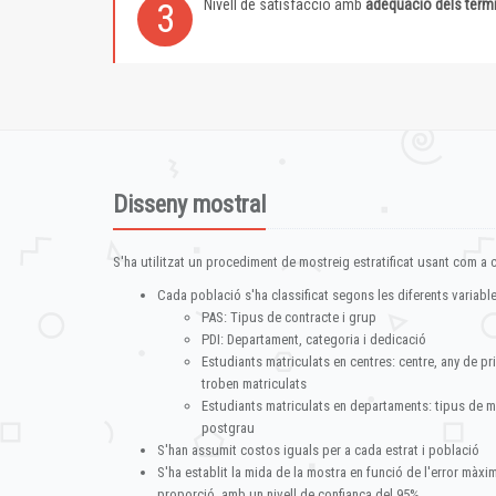
Nivell de satisfacció amb
adequació dels term
3
Disseny mostral
S'ha utilitzat un procediment de mostreig estratificat usant com a cr
Cada població s'ha classificat segons les diferents variable
PAS: Tipus de contracte i grup
PDI: Departament, categoria i dedicació
Estudiants matriculats en centres: centre, any de pr
troben matriculats
Estudiants matriculats en departaments: tipus de m
postgrau
S'han assumit costos iguals per a cada estrat i població
S'ha establit la mida de la mostra en funció de l'error màx
proporció, amb un nivell de confiança del 95%