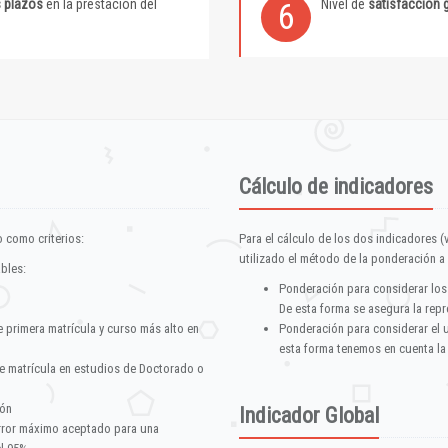
s plazos
en la prestación del
Nivel de
satisfacción 
6
Cálculo de indicadores
 como criterios:
Para el cálculo de los dos indicadores (
utilizado el método de la ponderación a 
ables:
Ponderación para considerar los
De esta forma se asegura la repr
e primera matrícula y curso más alto en
Ponderación para considerar el 
esta forma tenemos en cuenta la
e matrícula en estudios de Doctorado o
ión
Indicador Global
error máximo aceptado para una