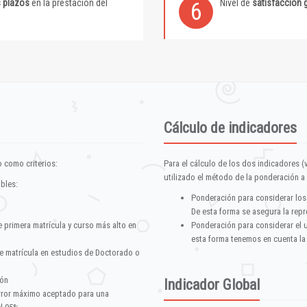
s plazos
en la prestación del
Nivel de
satisfacción 
6
Cálculo de indicadores
 como criterios:
Para el cálculo de los dos indicadores (
utilizado el método de la ponderación a 
ables:
Ponderación para considerar los
De esta forma se asegura la repr
e primera matrícula y curso más alto en
Ponderación para considerar el 
esta forma tenemos en cuenta la
e matrícula en estudios de Doctorado o
ión
Indicador Global
error máximo aceptado para una