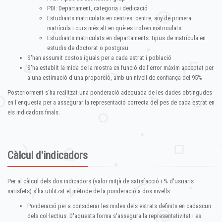
PDI: Departament, categoria i dedicació
Estudiants matriculats en centres: centre, any de primera
matrícula i curs més alt en què es troben matriculats
Estudiants matriculats en departaments: tipus de matrícula en
estudis de doctorat o postgrau
S'han assumit costos iguals per a cada estrat i població
S'ha establit la mida de la mostra en funció de l'error màxim acceptat per
a una estimació d'una proporció, amb un nivell de confiança del 95%
Posteriorment s'ha realitzat una ponderació adequada de les dades obtingudes
en l'enquesta per a assegurar la representació correcta del pes de cada estrat en
els indicadors finals.
Càlcul d'indicadors
Per al càlcul dels dos indicadors (valor mitjà de satisfacció i % d'usuaris
satisfets) s'ha utilitzat el mètode de la ponderació a dos nivells:
Ponderació per a considerar les mides dels estrats definits en cadascun
dels col·lectius. D'aquesta forma s'assegura la representativitat i es