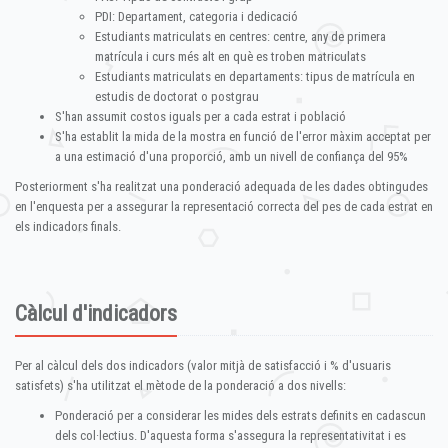
PDI: Departament, categoria i dedicació
Estudiants matriculats en centres: centre, any de primera
matrícula i curs més alt en què es troben matriculats
Estudiants matriculats en departaments: tipus de matrícula en
estudis de doctorat o postgrau
S'han assumit costos iguals per a cada estrat i població
S'ha establit la mida de la mostra en funció de l'error màxim acceptat per
a una estimació d'una proporció, amb un nivell de confiança del 95%
Posteriorment s'ha realitzat una ponderació adequada de les dades obtingudes
en l'enquesta per a assegurar la representació correcta del pes de cada estrat en
els indicadors finals.
Càlcul d'indicadors
Per al càlcul dels dos indicadors (valor mitjà de satisfacció i % d'usuaris
satisfets) s'ha utilitzat el mètode de la ponderació a dos nivells:
Ponderació per a considerar les mides dels estrats definits en cadascun
dels col·lectius. D'aquesta forma s'assegura la representativitat i es