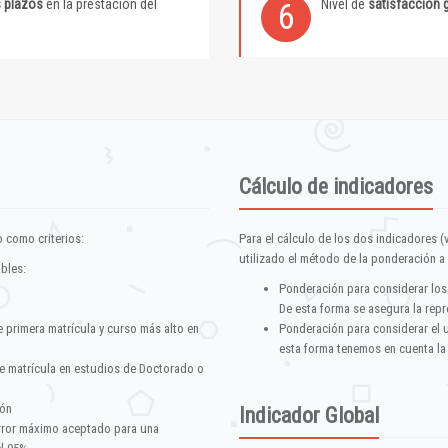
s plazos
en la prestación del
Nivel de
satisfacción 
6
Cálculo de indicadores
 como criterios:
Para el cálculo de los dos indicadores (
utilizado el método de la ponderación a 
ables:
Ponderación para considerar los
De esta forma se asegura la repr
e primera matrícula y curso más alto en
Ponderación para considerar el 
esta forma tenemos en cuenta la
e matrícula en estudios de Doctorado o
ión
Indicador Global
error máximo aceptado para una