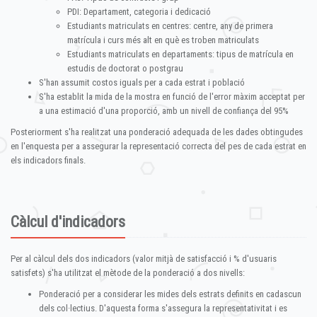
PDI: Departament, categoria i dedicació
Estudiants matriculats en centres: centre, any de primera
matrícula i curs més alt en què es troben matriculats
Estudiants matriculats en departaments: tipus de matrícula en
estudis de doctorat o postgrau
S'han assumit costos iguals per a cada estrat i població
S'ha establit la mida de la mostra en funció de l'error màxim acceptat per
a una estimació d'una proporció, amb un nivell de confiança del 95%
Posteriorment s'ha realitzat una ponderació adequada de les dades obtingudes
en l'enquesta per a assegurar la representació correcta del pes de cada estrat en
els indicadors finals.
Càlcul d'indicadors
Per al càlcul dels dos indicadors (valor mitjà de satisfacció i % d'usuaris
satisfets) s'ha utilitzat el mètode de la ponderació a dos nivells:
Ponderació per a considerar les mides dels estrats definits en cadascun
dels col·lectius. D'aquesta forma s'assegura la representativitat i es