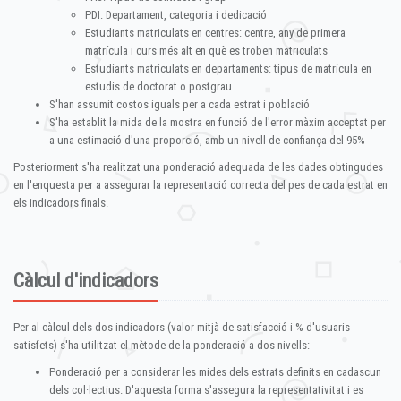
PDI: Departament, categoria i dedicació
Estudiants matriculats en centres: centre, any de primera
matrícula i curs més alt en què es troben matriculats
Estudiants matriculats en departaments: tipus de matrícula en
estudis de doctorat o postgrau
S'han assumit costos iguals per a cada estrat i població
S'ha establit la mida de la mostra en funció de l'error màxim acceptat per
a una estimació d'una proporció, amb un nivell de confiança del 95%
Posteriorment s'ha realitzat una ponderació adequada de les dades obtingudes
en l'enquesta per a assegurar la representació correcta del pes de cada estrat en
els indicadors finals.
Càlcul d'indicadors
Per al càlcul dels dos indicadors (valor mitjà de satisfacció i % d'usuaris
satisfets) s'ha utilitzat el mètode de la ponderació a dos nivells:
Ponderació per a considerar les mides dels estrats definits en cadascun
dels col·lectius. D'aquesta forma s'assegura la representativitat i es