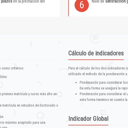
s plazos
en la prestación del
Nivel de
satisfacción 
6
Cálculo de indicadores
 como criterios:
Para el cálculo de los dos indicadores (
utilizado el método de la ponderación a 
ables:
Ponderación para considerar los
De esta forma se asegura la repr
e primera matrícula y curso más alto en
Ponderación para considerar el 
esta forma tenemos en cuenta la
e matrícula en estudios de Doctorado o
ión
Indicador Global
error máximo aceptado para una