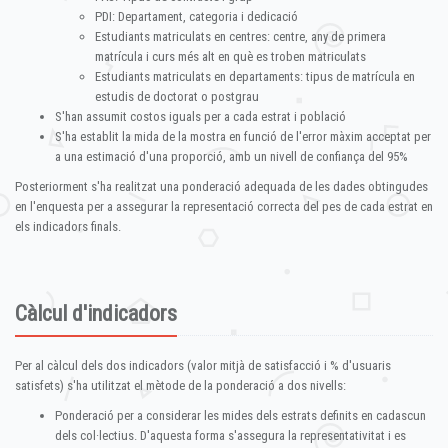
PDI: Departament, categoria i dedicació
Estudiants matriculats en centres: centre, any de primera
matrícula i curs més alt en què es troben matriculats
Estudiants matriculats en departaments: tipus de matrícula en
estudis de doctorat o postgrau
S'han assumit costos iguals per a cada estrat i població
S'ha establit la mida de la mostra en funció de l'error màxim acceptat per
a una estimació d'una proporció, amb un nivell de confiança del 95%
Posteriorment s'ha realitzat una ponderació adequada de les dades obtingudes
en l'enquesta per a assegurar la representació correcta del pes de cada estrat en
els indicadors finals.
Càlcul d'indicadors
Per al càlcul dels dos indicadors (valor mitjà de satisfacció i % d'usuaris
satisfets) s'ha utilitzat el mètode de la ponderació a dos nivells:
Ponderació per a considerar les mides dels estrats definits en cadascun
dels col·lectius. D'aquesta forma s'assegura la representativitat i es