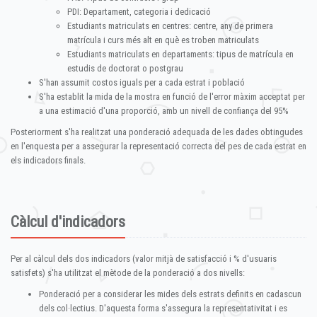
PDI: Departament, categoria i dedicació
Estudiants matriculats en centres: centre, any de primera
matrícula i curs més alt en què es troben matriculats
Estudiants matriculats en departaments: tipus de matrícula en
estudis de doctorat o postgrau
S'han assumit costos iguals per a cada estrat i població
S'ha establit la mida de la mostra en funció de l'error màxim acceptat per
a una estimació d'una proporció, amb un nivell de confiança del 95%
Posteriorment s'ha realitzat una ponderació adequada de les dades obtingudes
en l'enquesta per a assegurar la representació correcta del pes de cada estrat en
els indicadors finals.
Càlcul d'indicadors
Per al càlcul dels dos indicadors (valor mitjà de satisfacció i % d'usuaris
satisfets) s'ha utilitzat el mètode de la ponderació a dos nivells:
Ponderació per a considerar les mides dels estrats definits en cadascun
dels col·lectius. D'aquesta forma s'assegura la representativitat i es