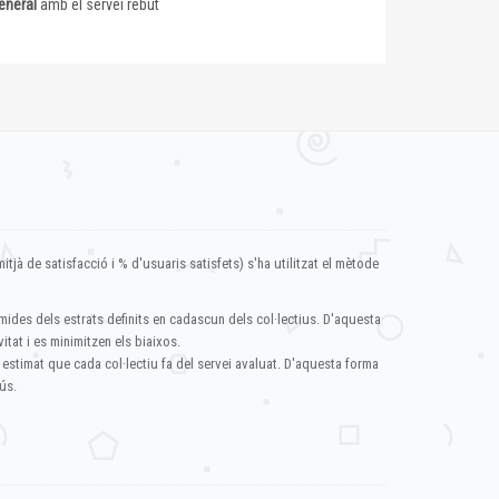
eneral
amb el servei rebut
itjà de satisfacció i % d'usuaris satisfets) s'ha utilitzat el mètode
mides dels estrats definits en cadascun dels col·lectius. D'aquesta
itat i es minimitzen els biaixos.
 estimat que cada col·lectiu fa del servei avaluat. D'aquesta forma
ús.