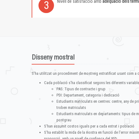
Nivell de satisfacció amb
adequació dels term
3
Disseny mostral
S'ha utilitzat un procediment de mostreig estratificat usant com a cr
Cada població s'ha classificat segons les diferents variable
PAS: Tipus de contracte i grup
PDI: Departament, categoria i dedicació
Estudiants matriculats en centres: centre, any de pr
troben matriculats
Estudiants matriculats en departaments: tipus de m
postgrau
S'han assumit costos iguals per a cada estrat i població
S'ha establit la mida de la mostra en funció de l'error màx
proporció, amb un nivell de confiança del 95%