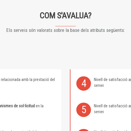
COM S'AVALUA?
Els serveis són valorats sobre la base dels atributs següents:
relacionada amb la prestació del
Nivell de satisfacció
4
servei
nismes de sol·licitud
en la
Nivell de satisfacció
5
servei