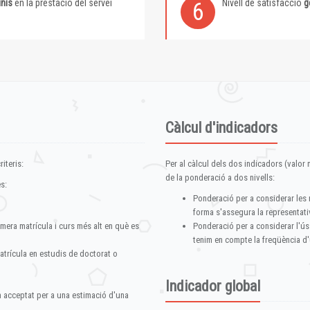
inis
en la prestació del servei
Nivell de satisfacció
g
6
Càlcul d'indicadors
iteris:
Per al càlcul dels dos indicadors (valor m
de la ponderació a dos nivells:
s:
Ponderació per a considerar les 
forma s'assegura la representativ
imera matrícula i curs més alt en què es
Ponderació per a considerar l'ús
tenim en compte la freqüència d'
atrícula en estudis de doctorat o
Indicador global
im acceptat per a una estimació d'una