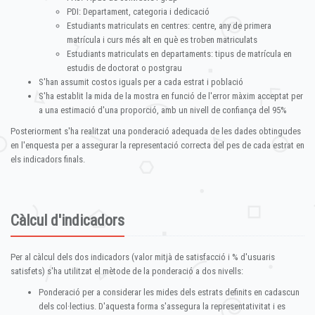
PDI: Departament, categoria i dedicació
Estudiants matriculats en centres: centre, any de primera
matrícula i curs més alt en què es troben matriculats
Estudiants matriculats en departaments: tipus de matrícula en
estudis de doctorat o postgrau
S'han assumit costos iguals per a cada estrat i població
S'ha establit la mida de la mostra en funció de l'error màxim acceptat per
a una estimació d'una proporció, amb un nivell de confiança del 95%
Posteriorment s'ha realitzat una ponderació adequada de les dades obtingudes
en l'enquesta per a assegurar la representació correcta del pes de cada estrat en
els indicadors finals.
Càlcul d'indicadors
Per al càlcul dels dos indicadors (valor mitjà de satisfacció i % d'usuaris
satisfets) s'ha utilitzat el mètode de la ponderació a dos nivells:
Ponderació per a considerar les mides dels estrats definits en cadascun
dels col·lectius. D'aquesta forma s'assegura la representativitat i es