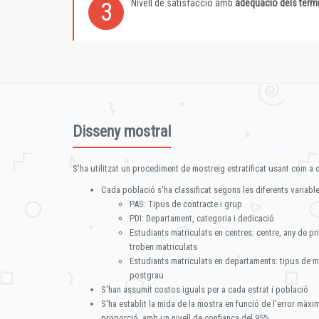
Nivell de satisfacció amb
adequació dels term
3
Disseny mostral
S'ha utilitzat un procediment de mostreig estratificat usant com a cr
Cada població s'ha classificat segons les diferents variable
PAS: Tipus de contracte i grup
PDI: Departament, categoria i dedicació
Estudiants matriculats en centres: centre, any de pr
troben matriculats
Estudiants matriculats en departaments: tipus de m
postgrau
S'han assumit costos iguals per a cada estrat i població
S'ha establit la mida de la mostra en funció de l'error màx
proporció, amb un nivell de confiança del 95%