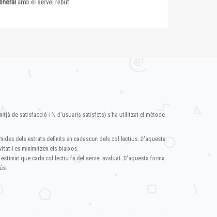
eneral
amb el servei rebut
itjà de satisfacció i % d'usuaris satisfets) s'ha utilitzat el mètode
mides dels estrats definits en cadascun dels col·lectius. D'aquesta
itat i es minimitzen els biaixos.
 estimat que cada col·lectiu fa del servei avaluat. D'aquesta forma
ús.