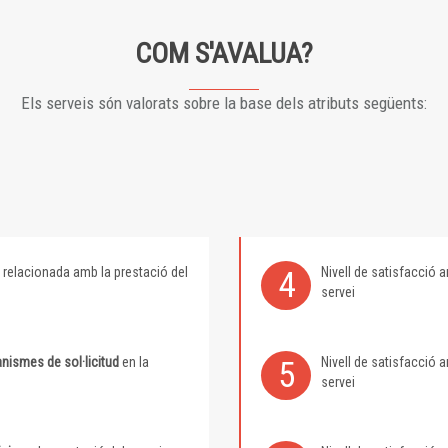
COM S'AVALUA?
Els serveis són valorats sobre la base dels atributs següents:
relacionada amb la prestació del
Nivell de satisfacció
4
servei
nismes de sol·licitud
en la
Nivell de satisfacció
5
servei