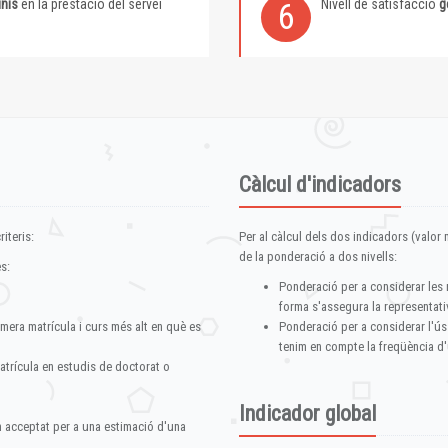
inis
en la prestació del servei
Nivell de satisfacció
g
6
Càlcul d'indicadors
iteris:
Per al càlcul dels dos indicadors (valor m
de la ponderació a dos nivells:
s:
Ponderació per a considerar les 
forma s'assegura la representativ
imera matrícula i curs més alt en què es
Ponderació per a considerar l'ús
tenim en compte la freqüència d'
atrícula en estudis de doctorat o
Indicador global
im acceptat per a una estimació d'una