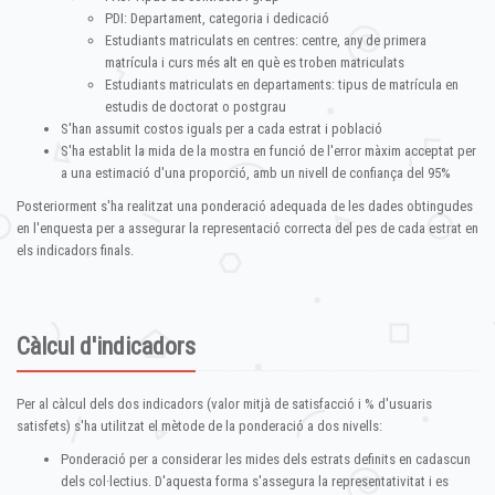
PDI: Departament, categoria i dedicació
Estudiants matriculats en centres: centre, any de primera
matrícula i curs més alt en què es troben matriculats
Estudiants matriculats en departaments: tipus de matrícula en
estudis de doctorat o postgrau
S'han assumit costos iguals per a cada estrat i població
S'ha establit la mida de la mostra en funció de l'error màxim acceptat per
a una estimació d'una proporció, amb un nivell de confiança del 95%
Posteriorment s'ha realitzat una ponderació adequada de les dades obtingudes
en l'enquesta per a assegurar la representació correcta del pes de cada estrat en
els indicadors finals.
Càlcul d'indicadors
Per al càlcul dels dos indicadors (valor mitjà de satisfacció i % d'usuaris
satisfets) s'ha utilitzat el mètode de la ponderació a dos nivells:
Ponderació per a considerar les mides dels estrats definits en cadascun
dels col·lectius. D'aquesta forma s'assegura la representativitat i es