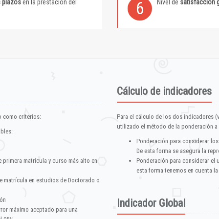
s plazos
en la prestación del
Nivel de
satisfacción 
6
Cálculo de indicadores
 como criterios:
Para el cálculo de los dos indicadores (
utilizado el método de la ponderación a 
ables:
Ponderación para considerar los
De esta forma se asegura la repr
e primera matrícula y curso más alto en
Ponderación para considerar el 
esta forma tenemos en cuenta la
e matrícula en estudios de Doctorado o
ión
Indicador Global
error máximo aceptado para una