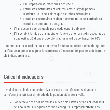
PDI: Departament, categoria i dedicació
Estudiants matriculats en centres: centre, any de primera
matrícula i curs més alt en què es troben matriculats
Estudiants matriculats en departaments: tipus de matrícula en
estudis de doctorat o postgrau
S'han assumit costos iguals per a cada estrat i població
S'ha establit la mida de la mostra en funció de l'error màxim acceptat per
a una estimació d'una proporció, amb un nivell de confiança del 95%
Posteriorment s'ha realitzat una ponderació adequada de les dades obtingudes
en l'enquesta per a assegurar la representació correcta del pes de cada estrat en
els indicadors finals.
Càlcul d'indicadors
Per al càlcul dels dos indicadors (valor mitjà de satisfacció i % d'usuaris
satisfets) s'ha utilitzat el mètode de la ponderació a dos nivells:
Ponderació per a considerar les mides dels estrats definits en cadascun
dels col·lectius. D'aquesta forma s'assegura la representativitat i es