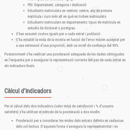
PDI: Departament, categoria i dedicació
Estudiants matriculats en centres: centre, any de primera
matrícula i curs més alt en què es troben matriculats
Estudiants matriculats en departaments: tipus de matrícula en
estudis de doctorat o postgrau
S'han assumit costos iguals per a cada estrat i població
S'ha establit la mida de la mostra en funció de l'error màxim acceptat per
a una estimació d'una proporció, amb un nivell de confiança del 95%
Posteriorment s'ha realitzat una ponderació adequada de les dades obtingudes
en l'enquesta per a assegurar la representació correcta del pes de cada estrat en
els indicadors finals.
Càlcul d'indicadors
Per al càlcul dels dos indicadors (valor mitjà de satisfacció i % d'usuaris
satisfets) s'ha utilitzat el mètode de la ponderació a dos nivells:
Ponderació per a considerar les mides dels estrats definits en cadascun
dels col·lectius. D'aquesta forma s'assegura la representativitat i es