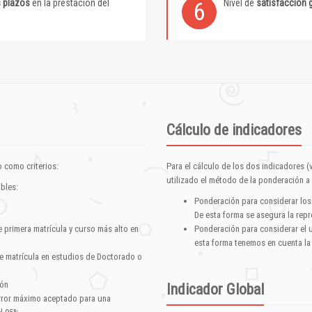
s plazos
en la prestación del
Nivel de
satisfacción 
6
Cálculo de indicadores
 como criterios:
Para el cálculo de los dos indicadores (
utilizado el método de la ponderación a 
ables:
Ponderación para considerar los
De esta forma se asegura la repr
e primera matrícula y curso más alto en
Ponderación para considerar el 
esta forma tenemos en cuenta la
e matrícula en estudios de Doctorado o
ión
Indicador Global
error máximo aceptado para una