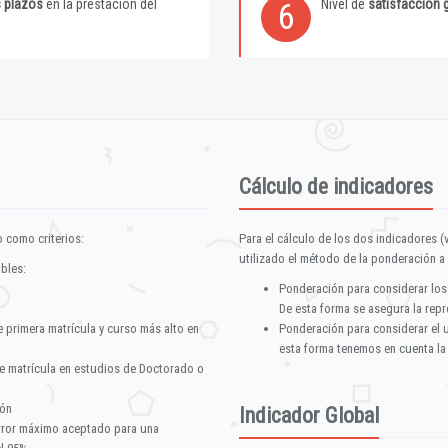
s plazos
en la prestación del
Nivel de
satisfacción 
6
Cálculo de indicadores
 como criterios:
Para el cálculo de los dos indicadores (
utilizado el método de la ponderación a 
ables:
Ponderación para considerar los
De esta forma se asegura la repr
e primera matrícula y curso más alto en
Ponderación para considerar el 
esta forma tenemos en cuenta la
e matrícula en estudios de Doctorado o
ión
Indicador Global
error máximo aceptado para una