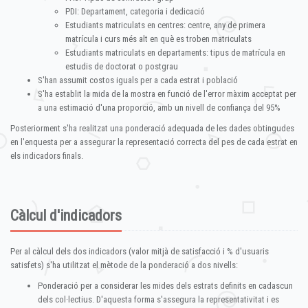
PDI: Departament, categoria i dedicació
Estudiants matriculats en centres: centre, any de primera
matrícula i curs més alt en què es troben matriculats
Estudiants matriculats en departaments: tipus de matrícula en
estudis de doctorat o postgrau
S'han assumit costos iguals per a cada estrat i població
S'ha establit la mida de la mostra en funció de l'error màxim acceptat per
a una estimació d'una proporció, amb un nivell de confiança del 95%
Posteriorment s'ha realitzat una ponderació adequada de les dades obtingudes
en l'enquesta per a assegurar la representació correcta del pes de cada estrat en
els indicadors finals.
Càlcul d'indicadors
Per al càlcul dels dos indicadors (valor mitjà de satisfacció i % d'usuaris
satisfets) s'ha utilitzat el mètode de la ponderació a dos nivells:
Ponderació per a considerar les mides dels estrats definits en cadascun
dels col·lectius. D'aquesta forma s'assegura la representativitat i es