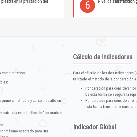
s plazos
en la prestación del
Nivel de
satisfacción 
6
Cálculo de indicadores
 como criterios:
Para el cálculo de los dos indicadores (
utilizado el método de la ponderación a 
ables:
Ponderación para considerar los
De esta forma se asegura la repr
e primera matrícula y curso más alto en
Ponderación para considerar el 
esta forma tenemos en cuenta la
e matrícula en estudios de Doctorado o
ión
Indicador Global
error máximo aceptado para una