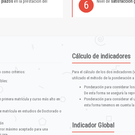
s plazos
en la prestación del
Nivel de
satisfacción 
6
Cálculo de indicadores
 como criterios:
Para el cálculo de los dos indicadores (
utilizado el método de la ponderación a 
ables:
Ponderación para considerar los
De esta forma se asegura la repr
e primera matrícula y curso más alto en
Ponderación para considerar el 
esta forma tenemos en cuenta la
e matrícula en estudios de Doctorado o
ión
Indicador Global
error máximo aceptado para una