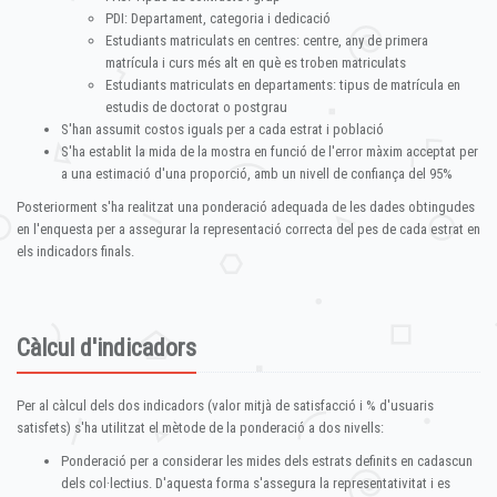
PDI: Departament, categoria i dedicació
Estudiants matriculats en centres: centre, any de primera
matrícula i curs més alt en què es troben matriculats
Estudiants matriculats en departaments: tipus de matrícula en
estudis de doctorat o postgrau
S'han assumit costos iguals per a cada estrat i població
S'ha establit la mida de la mostra en funció de l'error màxim acceptat per
a una estimació d'una proporció, amb un nivell de confiança del 95%
Posteriorment s'ha realitzat una ponderació adequada de les dades obtingudes
en l'enquesta per a assegurar la representació correcta del pes de cada estrat en
els indicadors finals.
Càlcul d'indicadors
Per al càlcul dels dos indicadors (valor mitjà de satisfacció i % d'usuaris
satisfets) s'ha utilitzat el mètode de la ponderació a dos nivells:
Ponderació per a considerar les mides dels estrats definits en cadascun
dels col·lectius. D'aquesta forma s'assegura la representativitat i es