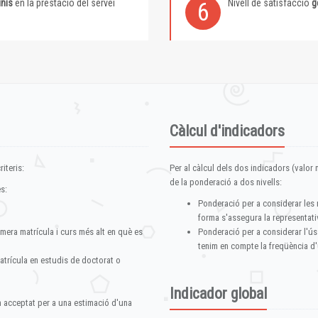
inis
en la prestació del servei
Nivell de satisfacció
g
6
Càlcul d'indicadors
iteris:
Per al càlcul dels dos indicadors (valor m
de la ponderació a dos nivells:
s:
Ponderació per a considerar les 
forma s'assegura la representativ
imera matrícula i curs més alt en què es
Ponderació per a considerar l'ús
tenim en compte la freqüència d'
atrícula en estudis de doctorat o
Indicador global
im acceptat per a una estimació d'una