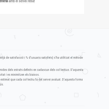
eneral
amb el servei rebut
itjà de satisfacció i % d'usuaris satisfets) s'ha utilitzat el mètode
mides dels estrats definits en cadascun dels col·lectius. D'aquesta
itat i es minimitzen els biaixos.
 estimat que cada col·lectiu fa del servei avaluat. D'aquesta forma
ús.