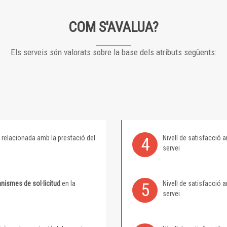
COM S'AVALUA?
Els serveis són valorats sobre la base dels atributs següents:
relacionada amb la prestació del
Nivell de satisfacció
4
servei
nismes de sol·licitud
en la
Nivell de satisfacció
5
servei