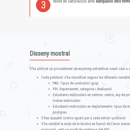
Nivell de satisfacció amb
adequació dels term
3
Disseny mostral
S'ha utilitzat un procediment de mostreig estratificat usant com a cr
Cada població s'ha classificat segons les diferents variable
PAS: Tipus de contracte i grup
PDI: Departament, categoria i dedicació
Estudiants matriculats en centres: centre, any de pr
troben matriculats
Estudiants matriculats en departaments: tipus de m
postgrau
S'han assumit costos iguals per a cada estrat i població
S'ha establit la mida de la mostra en funció de l'error màx
proporció, amb un nivell de confiança del 95%