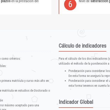
s plazos
en la prestación del
Nivel de
satisfacción 
6
Cálculo de indicadores
 como criterios:
Para el cálculo de los dos indicadores (
utilizado el método de la ponderación a 
ables:
Ponderación para considerar los
De esta forma se asegura la repr
e primera matrícula y curso más alto en
Ponderación para considerar el 
esta forma tenemos en cuenta la
e matrícula en estudios de Doctorado o
ión
Indicador Global
error máximo aceptado para una