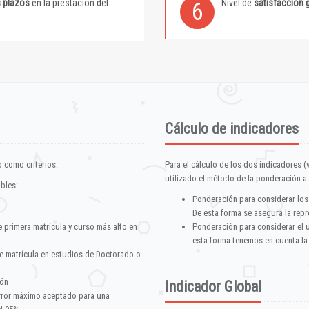
s plazos
en la prestación del
Nivel de
satisfacción 
6
Cálculo de indicadores
 como criterios:
Para el cálculo de los dos indicadores (
utilizado el método de la ponderación a 
ables:
Ponderación para considerar los
De esta forma se asegura la repr
e primera matrícula y curso más alto en
Ponderación para considerar el 
esta forma tenemos en cuenta la
e matrícula en estudios de Doctorado o
ión
Indicador Global
error máximo aceptado para una