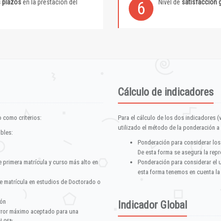
s plazos
en la prestación del
Nivel de
satisfacción 
6
Cálculo de indicadores
 como criterios:
Para el cálculo de los dos indicadores (
utilizado el método de la ponderación a 
ables:
Ponderación para considerar los
De esta forma se asegura la repr
e primera matrícula y curso más alto en
Ponderación para considerar el 
esta forma tenemos en cuenta la
e matrícula en estudios de Doctorado o
ión
Indicador Global
error máximo aceptado para una