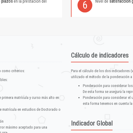
s plazos
en la prestación del
Nivel de
satisfacción 
6
Cálculo de indicadores
 como criterios:
Para el cálculo de los dos indicadores (
utilizado el método de la ponderación a 
ables:
Ponderación para considerar los
De esta forma se asegura la repr
e primera matrícula y curso más alto en
Ponderación para considerar el 
esta forma tenemos en cuenta la
e matrícula en estudios de Doctorado o
ión
Indicador Global
error máximo aceptado para una