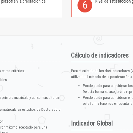
s plazos
en la prestación del
Nivel de
satisfacción 
6
Cálculo de indicadores
 como criterios:
Para el cálculo de los dos indicadores (
utilizado el método de la ponderación a 
ables:
Ponderación para considerar los
De esta forma se asegura la repr
e primera matrícula y curso más alto en
Ponderación para considerar el 
esta forma tenemos en cuenta la
e matrícula en estudios de Doctorado o
ión
Indicador Global
error máximo aceptado para una