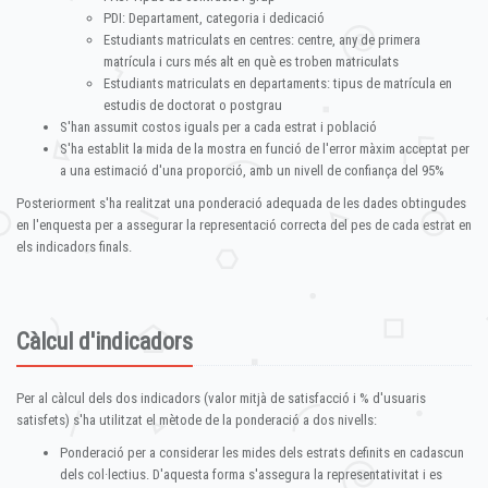
PDI: Departament, categoria i dedicació
Estudiants matriculats en centres: centre, any de primera
matrícula i curs més alt en què es troben matriculats
Estudiants matriculats en departaments: tipus de matrícula en
estudis de doctorat o postgrau
S'han assumit costos iguals per a cada estrat i població
S'ha establit la mida de la mostra en funció de l'error màxim acceptat per
a una estimació d'una proporció, amb un nivell de confiança del 95%
Posteriorment s'ha realitzat una ponderació adequada de les dades obtingudes
en l'enquesta per a assegurar la representació correcta del pes de cada estrat en
els indicadors finals.
Càlcul d'indicadors
Per al càlcul dels dos indicadors (valor mitjà de satisfacció i % d'usuaris
satisfets) s'ha utilitzat el mètode de la ponderació a dos nivells:
Ponderació per a considerar les mides dels estrats definits en cadascun
dels col·lectius. D'aquesta forma s'assegura la representativitat i es