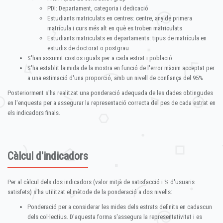
PDI: Departament, categoria i dedicació
Estudiants matriculats en centres: centre, any de primera
matrícula i curs més alt en què es troben matriculats
Estudiants matriculats en departaments: tipus de matrícula en
estudis de doctorat o postgrau
S'han assumit costos iguals per a cada estrat i població
S'ha establit la mida de la mostra en funció de l'error màxim acceptat per
a una estimació d'una proporció, amb un nivell de confiança del 95%
Posteriorment s'ha realitzat una ponderació adequada de les dades obtingudes
en l'enquesta per a assegurar la representació correcta del pes de cada estrat en
els indicadors finals.
Càlcul d'indicadors
Per al càlcul dels dos indicadors (valor mitjà de satisfacció i % d'usuaris
satisfets) s'ha utilitzat el mètode de la ponderació a dos nivells:
Ponderació per a considerar les mides dels estrats definits en cadascun
dels col·lectius. D'aquesta forma s'assegura la representativitat i es