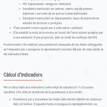
PDI: Departament, categoria i dedicació
Estudiants matriculats en centres: centre, any de primera
matrícula i curs més alt en què es troben matriculats
Estudiants matriculats en departaments: tipus de matrícula en
estudis de doctorat o postgrau
S'han assumit costos iguals per a cada estrat i població
S'ha establit la mida de la mostra en funció de l'error màxim acceptat per
a una estimació d'una proporció, amb un nivell de confiança del 95%
Posteriorment s'ha realitzat una ponderació adequada de les dades obtingudes
en l'enquesta per a assegurar la representació correcta del pes de cada estrat en
els indicadors finals.
Càlcul d'indicadors
Per al càlcul dels dos indicadors (valor mitjà de satisfacció i % d'usuaris
satisfets) s'ha utilitzat el mètode de la ponderació a dos nivells:
Ponderació per a considerar les mides dels estrats definits en cadascun
dels col·lectius. D'aquesta forma s'assegura la representativitat i es