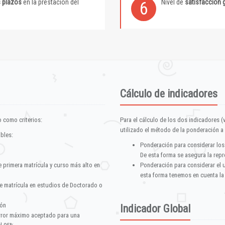
s plazos
en la prestación del
Nivel de
satisfacción 
6
Cálculo de indicadores
 como criterios:
Para el cálculo de los dos indicadores (
utilizado el método de la ponderación a 
ables:
Ponderación para considerar los
De esta forma se asegura la repr
e primera matrícula y curso más alto en
Ponderación para considerar el 
esta forma tenemos en cuenta la
e matrícula en estudios de Doctorado o
ión
Indicador Global
error máximo aceptado para una