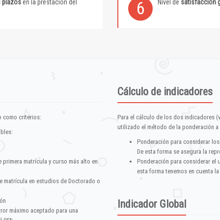
s plazos
en la prestación del
Nivel de
satisfacción 
6
Cálculo de indicadores
 como criterios:
Para el cálculo de los dos indicadores (
utilizado el método de la ponderación a 
ables:
Ponderación para considerar los
De esta forma se asegura la repr
e primera matrícula y curso más alto en
Ponderación para considerar el 
esta forma tenemos en cuenta la
e matrícula en estudios de Doctorado o
ión
Indicador Global
error máximo aceptado para una