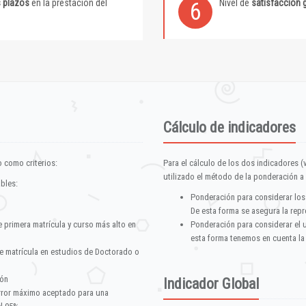
s plazos
en la prestación del
Nivel de
satisfacción 
6
Cálculo de indicadores
 como criterios:
Para el cálculo de los dos indicadores (
utilizado el método de la ponderación a 
ables:
Ponderación para considerar los
De esta forma se asegura la repr
e primera matrícula y curso más alto en
Ponderación para considerar el 
esta forma tenemos en cuenta la
e matrícula en estudios de Doctorado o
ión
Indicador Global
error máximo aceptado para una