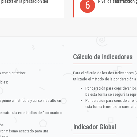
s plazos
en la prestación del
Nivel de
satisfacción 
6
Cálculo de indicadores
 como criterios:
Para el cálculo de los dos indicadores (
utilizado el método de la ponderación a 
ables:
Ponderación para considerar los
De esta forma se asegura la repr
e primera matrícula y curso más alto en
Ponderación para considerar el 
esta forma tenemos en cuenta la
e matrícula en estudios de Doctorado o
ión
Indicador Global
error máximo aceptado para una