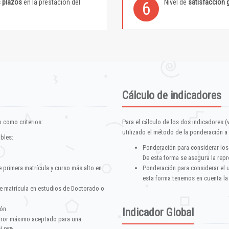
s plazos
en la prestación del
Nivel de
satisfacción 
6
Cálculo de indicadores
 como criterios:
Para el cálculo de los dos indicadores (
utilizado el método de la ponderación a 
ables:
Ponderación para considerar los
De esta forma se asegura la repr
e primera matrícula y curso más alto en
Ponderación para considerar el 
esta forma tenemos en cuenta la
e matrícula en estudios de Doctorado o
ión
Indicador Global
error máximo aceptado para una