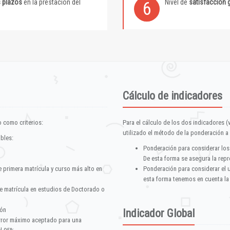
s plazos
en la prestación del
Nivel de
satisfacción 
6
Cálculo de indicadores
 como criterios:
Para el cálculo de los dos indicadores (
utilizado el método de la ponderación a 
ables:
Ponderación para considerar los
De esta forma se asegura la repr
e primera matrícula y curso más alto en
Ponderación para considerar el 
esta forma tenemos en cuenta la
e matrícula en estudios de Doctorado o
ión
Indicador Global
error máximo aceptado para una