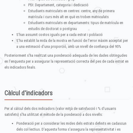
PDI: Departament, categoria i dedicació
Estudiants matriculats en centres: centre, any de primera
matrícula i curs més alt en què es troben matriculats
Estudiants matriculats en departaments: tipus de matrícula en
estudis de doctorat o postgrau
S'han assumit costos iguals per a cada estrat i població
S'ha establit la mida de la mostra en funció de l'error màxim acceptat per
a una estimació d'una proporció, amb un nivell de confiança del 95%
Posteriorment s'ha realitzat una ponderació adequada de les dades obtingudes
en l'enquesta per a assegurar la representació correcta del pes de cada estrat en
els indicadors finals.
Càlcul d'indicadors
Per al càlcul dels dos indicadors (valor mitjà de satisfacció i % d'usuaris
satisfets) s'ha utilitzat el mètode de la ponderació a dos nivells:
Ponderació per a considerar les mides dels estrats definits en cadascun
dels col·lectius. D'aquesta forma s'assegura la representativitat i es