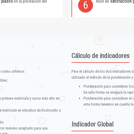
s plazos
en la prestación del
Nivel de
satisfacción 
6
Cálculo de indicadores
 como criterios:
Para el cálculo de los dos indicadores (
utilizado el método de la ponderación a 
ables:
Ponderación para considerar los
De esta forma se asegura la repr
e primera matrícula y curso más alto en
Ponderación para considerar el 
esta forma tenemos en cuenta la
e matrícula en estudios de Doctorado o
ión
Indicador Global
error máximo aceptado para una