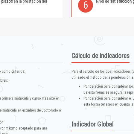
s plazos
en la prestación del
Nivel de
satisfacción 
6
Cálculo de indicadores
 como criterios:
Para el cálculo de los dos indicadores (
utilizado el método de la ponderación a 
ables:
Ponderación para considerar los
De esta forma se asegura la repr
e primera matrícula y curso más alto en
Ponderación para considerar el 
esta forma tenemos en cuenta la
e matrícula en estudios de Doctorado o
ión
Indicador Global
error máximo aceptado para una