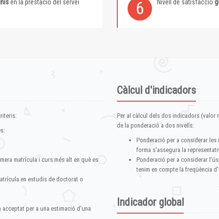
inis
en la prestació del servei
Nivell de satisfacció
g
6
Càlcul d'indicadors
iteris:
Per al càlcul dels dos indicadors (valor m
de la ponderació a dos nivells:
s:
Ponderació per a considerar les 
forma s'assegura la representativ
imera matrícula i curs més alt en què es
Ponderació per a considerar l'ús
tenim en compte la freqüència d'
atrícula en estudis de doctorat o
Indicador global
im acceptat per a una estimació d'una