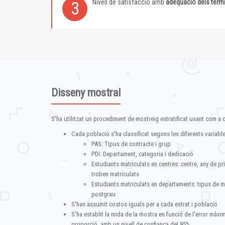
Nivell de satisfacció amb
adequació dels term
3
Disseny mostral
S'ha utilitzat un procediment de mostreig estratificat usant com a cr
Cada població s'ha classificat segons les diferents variable
PAS: Tipus de contracte i grup
PDI: Departament, categoria i dedicació
Estudiants matriculats en centres: centre, any de pr
troben matriculats
Estudiants matriculats en departaments: tipus de m
postgrau
S'han assumit costos iguals per a cada estrat i població
S'ha establit la mida de la mostra en funció de l'error màx
proporció, amb un nivell de confiança del 95%