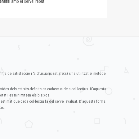
eneral
amb el servei rebut
itjà de satisfacció i % d'usuaris satisfets) s'ha utilitzat el mètode
mides dels estrats definits en cadascun dels col·lectius. D'aquesta
itat i es minimitzen els biaixos.
 estimat que cada col·lectiu fa del servei avaluat. D'aquesta forma
ús.