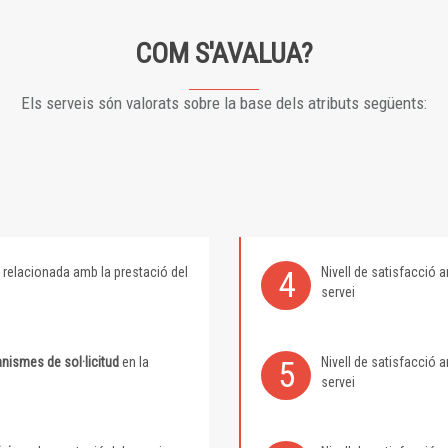
COM S'AVALUA?
Els serveis són valorats sobre la base dels atributs següents:
relacionada amb la prestació del
Nivell de satisfacció
4
servei
nismes de sol·licitud
en la
Nivell de satisfacció
5
servei