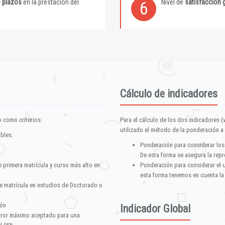
s plazos
en la prestación del
Nivel de
satisfacción 
6
Cálculo de indicadores
 como criterios:
Para el cálculo de los dos indicadores (
utilizado el método de la ponderación a 
ables:
Ponderación para considerar los
De esta forma se asegura la repr
e primera matrícula y curso más alto en
Ponderación para considerar el 
esta forma tenemos en cuenta la
e matrícula en estudios de Doctorado o
ión
Indicador Global
error máximo aceptado para una