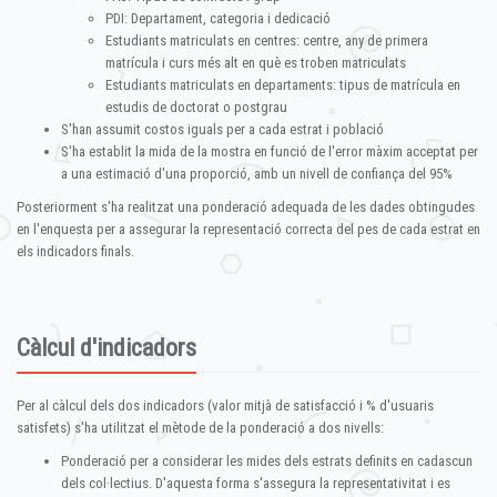
PDI: Departament, categoria i dedicació
Estudiants matriculats en centres: centre, any de primera
matrícula i curs més alt en què es troben matriculats
Estudiants matriculats en departaments: tipus de matrícula en
estudis de doctorat o postgrau
S'han assumit costos iguals per a cada estrat i població
S'ha establit la mida de la mostra en funció de l'error màxim acceptat per
a una estimació d'una proporció, amb un nivell de confiança del 95%
Posteriorment s'ha realitzat una ponderació adequada de les dades obtingudes
en l'enquesta per a assegurar la representació correcta del pes de cada estrat en
els indicadors finals.
Càlcul d'indicadors
Per al càlcul dels dos indicadors (valor mitjà de satisfacció i % d'usuaris
satisfets) s'ha utilitzat el mètode de la ponderació a dos nivells:
Ponderació per a considerar les mides dels estrats definits en cadascun
dels col·lectius. D'aquesta forma s'assegura la representativitat i es