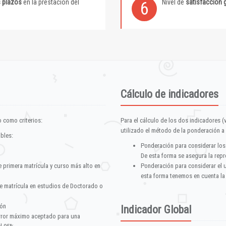
s plazos
en la prestación del
Nivel de
satisfacción 
6
Cálculo de indicadores
 como criterios:
Para el cálculo de los dos indicadores (
utilizado el método de la ponderación a 
ables:
Ponderación para considerar los
De esta forma se asegura la repr
e primera matrícula y curso más alto en
Ponderación para considerar el 
esta forma tenemos en cuenta la
e matrícula en estudios de Doctorado o
ión
Indicador Global
error máximo aceptado para una