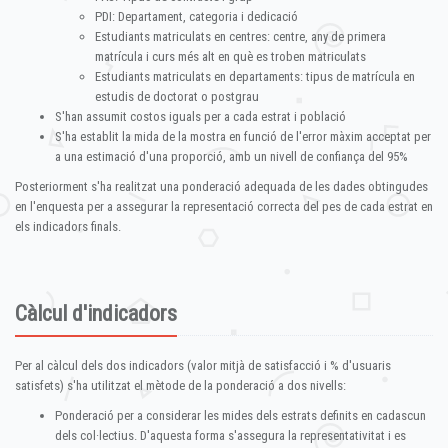
PDI: Departament, categoria i dedicació
Estudiants matriculats en centres: centre, any de primera
matrícula i curs més alt en què es troben matriculats
Estudiants matriculats en departaments: tipus de matrícula en
estudis de doctorat o postgrau
S'han assumit costos iguals per a cada estrat i població
S'ha establit la mida de la mostra en funció de l'error màxim acceptat per
a una estimació d'una proporció, amb un nivell de confiança del 95%
Posteriorment s'ha realitzat una ponderació adequada de les dades obtingudes
en l'enquesta per a assegurar la representació correcta del pes de cada estrat en
els indicadors finals.
Càlcul d'indicadors
Per al càlcul dels dos indicadors (valor mitjà de satisfacció i % d'usuaris
satisfets) s'ha utilitzat el mètode de la ponderació a dos nivells:
Ponderació per a considerar les mides dels estrats definits en cadascun
dels col·lectius. D'aquesta forma s'assegura la representativitat i es