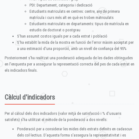
PDI: Departament, categoria i dedicació
Estudiants matriculats en centres: centre, any de primera
matrícula i curs més alt en què es troben matriculats
Estudiants matriculats en departaments: tipus de matrícula en
estudis de doctorat o postgrau
S'han assumit costos iguals per a cada estrat i població
S'ha establit la mida de la mostra en funció de l'error màxim acceptat per
a una estimació d'una proporció, amb un nivell de confiança del 95%
Posteriorment s'ha realitzat una ponderació adequada de les dades obtingudes
en l'enquesta per a assegurar la representació correcta del pes de cada estrat en
els indicadors finals.
Càlcul d'indicadors
Per al càlcul dels dos indicadors (valor mitjà de satisfacció i % d'usuaris
satisfets) s'ha utilitzat el mètode de la ponderació a dos nivells:
Ponderació per a considerar les mides dels estrats definits en cadascun
dels col·lectius. D'aquesta forma s'assegura la representativitat i es