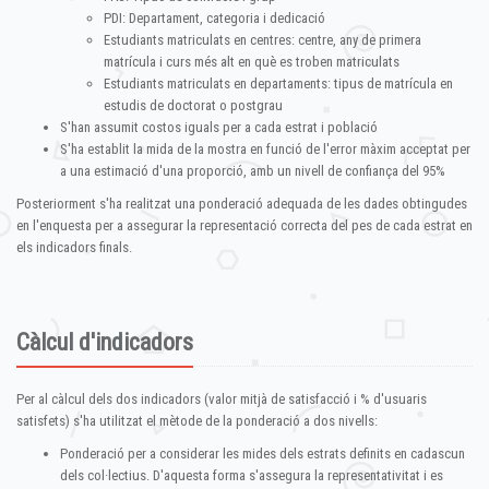
PDI: Departament, categoria i dedicació
Estudiants matriculats en centres: centre, any de primera
matrícula i curs més alt en què es troben matriculats
Estudiants matriculats en departaments: tipus de matrícula en
estudis de doctorat o postgrau
S'han assumit costos iguals per a cada estrat i població
S'ha establit la mida de la mostra en funció de l'error màxim acceptat per
a una estimació d'una proporció, amb un nivell de confiança del 95%
Posteriorment s'ha realitzat una ponderació adequada de les dades obtingudes
en l'enquesta per a assegurar la representació correcta del pes de cada estrat en
els indicadors finals.
Càlcul d'indicadors
Per al càlcul dels dos indicadors (valor mitjà de satisfacció i % d'usuaris
satisfets) s'ha utilitzat el mètode de la ponderació a dos nivells:
Ponderació per a considerar les mides dels estrats definits en cadascun
dels col·lectius. D'aquesta forma s'assegura la representativitat i es