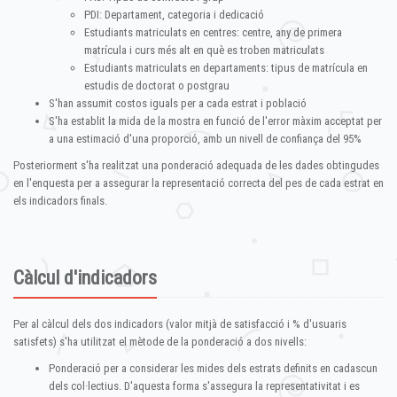
PDI: Departament, categoria i dedicació
Estudiants matriculats en centres: centre, any de primera
matrícula i curs més alt en què es troben matriculats
Estudiants matriculats en departaments: tipus de matrícula en
estudis de doctorat o postgrau
S'han assumit costos iguals per a cada estrat i població
S'ha establit la mida de la mostra en funció de l'error màxim acceptat per
a una estimació d'una proporció, amb un nivell de confiança del 95%
Posteriorment s'ha realitzat una ponderació adequada de les dades obtingudes
en l'enquesta per a assegurar la representació correcta del pes de cada estrat en
els indicadors finals.
Càlcul d'indicadors
Per al càlcul dels dos indicadors (valor mitjà de satisfacció i % d'usuaris
satisfets) s'ha utilitzat el mètode de la ponderació a dos nivells:
Ponderació per a considerar les mides dels estrats definits en cadascun
dels col·lectius. D'aquesta forma s'assegura la representativitat i es